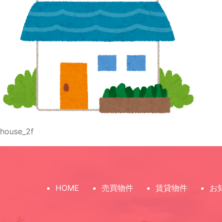
house_2f
HOME
売買物件
賃貸物件
お